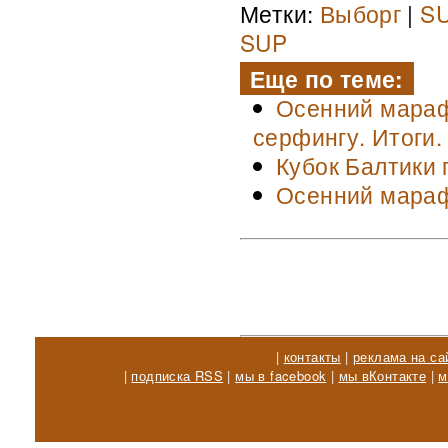
Метки:
Выборг
|
S
SUP
Еще по теме:
Осенний мараф
серфингу. Итоги.
Кубок Балтики 
Осенний мараф
|
контакты
|
реклама на са
|
подписка RSS
|
мы в facebook
|
мы вКонтакте
|
м