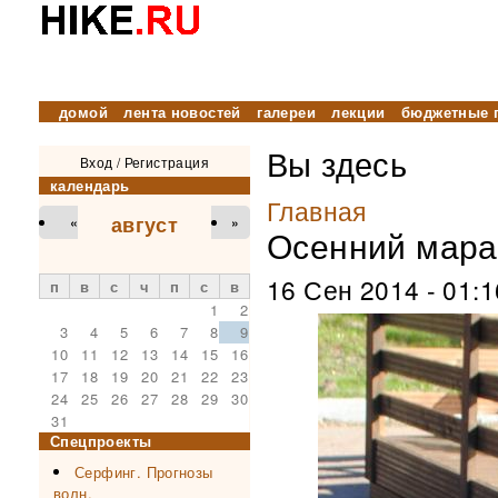
домой
лента новостей
галереи
лекции
бюджетные 
Вы здесь
Вход
/
Регистрация
календарь
Главная
август
«
»
Осенний мара
16 Сен 2014 - 01:1
п
в
с
ч
п
с
в
1
2
3
4
5
6
7
8
9
View the full image
10
11
12
13
14
15
16
17
18
19
20
21
22
23
24
25
26
27
28
29
30
31
Спецпроекты
Серфинг. Прогнозы
волн.