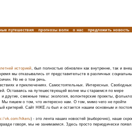
ные путешествия
прогнозы волн
о нас
предложить новость
летней историей
, был полностью обновлен как внутренне, так и вне
 время мы отказывались от представительств в различных социальны
ричин. Но не о том речь.
шествиях и приключениях. Самостоятельных. Интересных. Свободных
й. Оставаясь на путешествующей волне мы стараемся по мере
 и другие, смежные темы: экология, волонтерские проекты, фолькло
. Мы пишем о том, что интересно нам. О том, мимо чего не пройти
ый критерий. Сайт HIKE.ru был и остается нашим основным и посто
p://vk.com/hikeru
) - это лента наших новостей (выборочно), наше скр
 правде говоря, мы не занимаемся. Здесь просто периодически появ