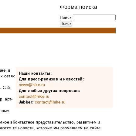
Форма поиска
Поиск
шне, в
Наши контакты:
х сетях
Для пресс-релизов и новостей:
news@hike.ru
. Сайт
Для любых других вопросов:
contact@hike.ru
р, арт-
Jabber:
contact@hike.ru
янным
омное вКонтактное представительство, развитием и
ляются те новости, которые мы размещаем на сайте