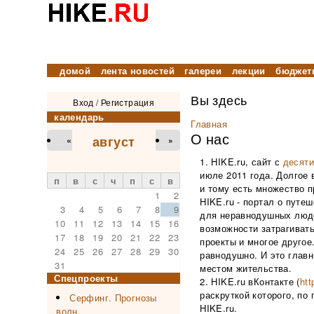
домой
лента новостей
галереи
лекции
бюджет
Вы здесь
Вход
/
Регистрация
календарь
Главная
О нас
август
«
»
HIKE.ru, сайт с
десяти
июле 2011 года. Долгое
п
в
с
ч
п
с
в
и тому есть множество п
1
2
HIKE.ru - портал о путе
3
4
5
6
7
8
9
для неравнодушных люде
10
11
12
13
14
15
16
возможности затрагивать
17
18
19
20
21
22
23
проекты и многое другое
24
25
26
27
28
29
30
равнодушно. И это главн
31
местом жительства.
Спецпроекты
HIKE.ru вКонтакте (
htt
раскруткой которого, по
Серфинг. Прогнозы
HIKE.ru.
волн.