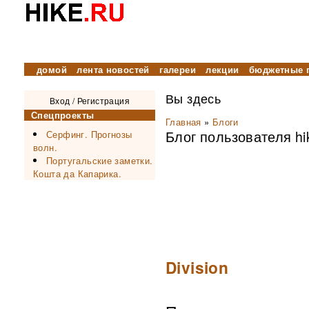
домой
лента новостей
галереи
лекции
бюджетные 
Вы здесь
Вход
/
Регистрация
Спецпроекты
Главная
»
Блоги
Блог пользователя hi
Серфинг. Прогнозы
волн.
Португальские заметки.
Кошта да Капарика.
Division