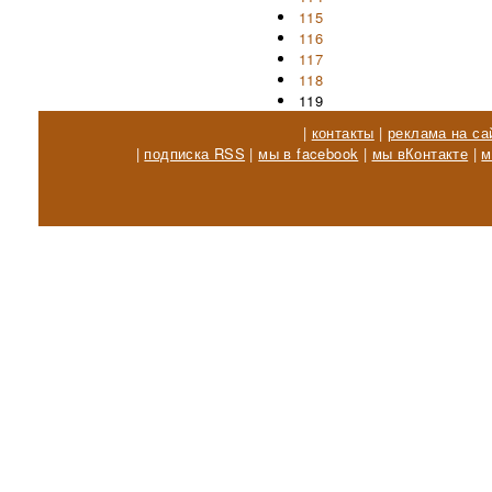
115
116
117
118
119
|
контакты
|
реклама на са
|
подписка RSS
|
мы в facebook
|
мы вКонтакте
|
м