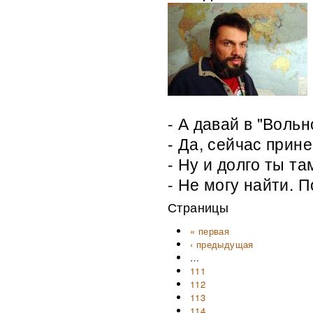
- А давай в "Воль
- Да, сейчас прине
- Ну и долго ты та
- Не могу найти. П
Страницы
« первая
‹ предыдущая
…
111
112
113
114