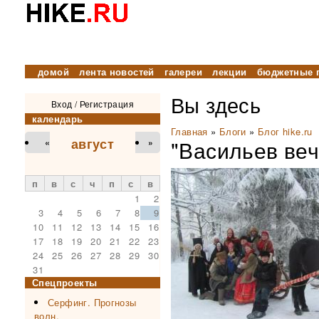
домой
лента новостей
галереи
лекции
бюджетные 
Вы здесь
Вход
/
Регистрация
календарь
Главная
»
Блоги
»
Блог hike.ru
август
"Васильев веч
«
»
п
в
с
ч
п
с
в
1
2
3
4
5
6
7
8
9
10
11
12
13
14
15
16
17
18
19
20
21
22
23
24
25
26
27
28
29
30
31
Спецпроекты
Серфинг. Прогнозы
волн.