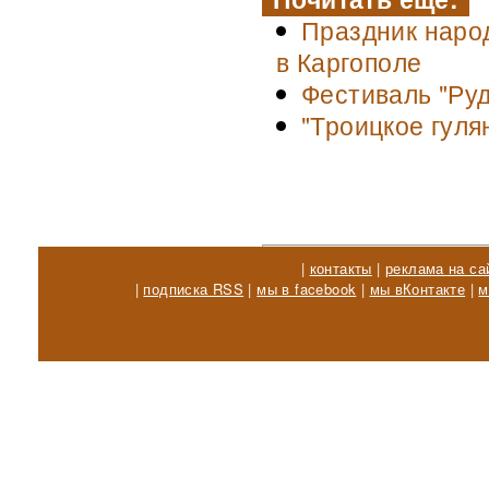
Праздник наро
в Каргополе
Фестиваль "Ру
"Троицкое гуля
|
контакты
|
реклама на са
|
подписка RSS
|
мы в facebook
|
мы вКонтакте
|
м