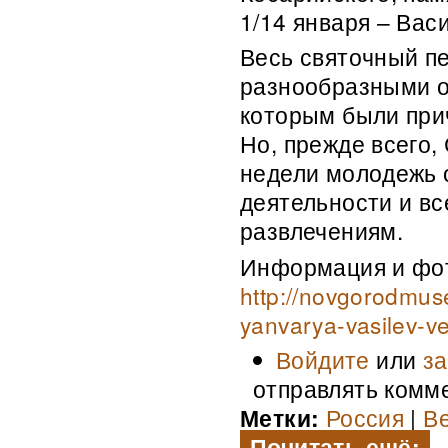
1/14 января – Вас
Весь святочный п
разнообразными о
которым были при
Но, прежде всего,
недели молодежь 
деятельности и в
развлечениям.
Информация и фот
http://novgorodmuse
yanvarya-vasilev-ve
Войдите
или
за
отправлять комм
Метки:
Россия
|
В
Почитать ещё: