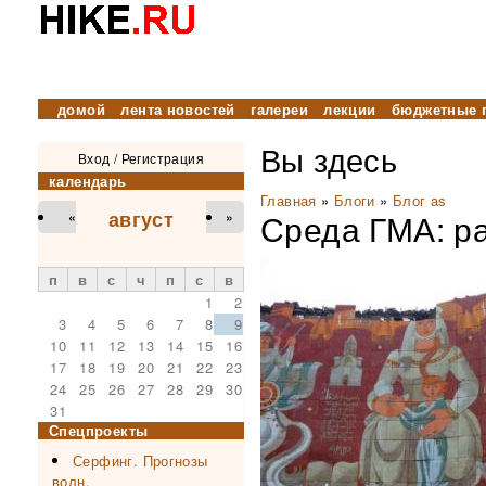
домой
лента новостей
галереи
лекции
бюджетные 
Вы здесь
Вход
/
Регистрация
календарь
Главная
»
Блоги
»
Блог as
август
Среда ГМА: ра
«
»
п
в
с
ч
п
с
в
1
2
3
4
5
6
7
8
9
10
11
12
13
14
15
16
17
18
19
20
21
22
23
24
25
26
27
28
29
30
31
Спецпроекты
Серфинг. Прогнозы
волн.