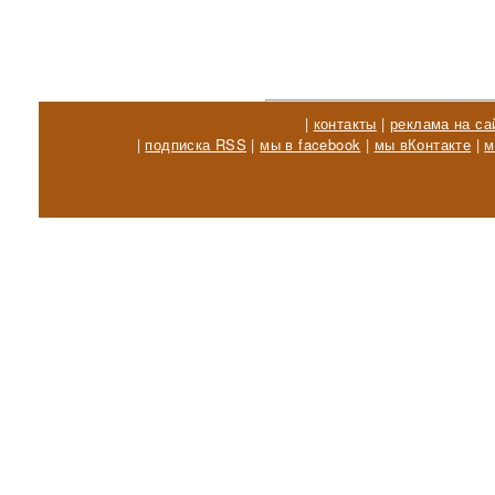
|
контакты
|
реклама на са
|
подписка RSS
|
мы в facebook
|
мы вКонтакте
|
м