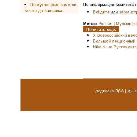
По информации Комитета п
Португальские заметки.
Кошта да Капарика.
Войдите
или
зарегист
Метки:
Россия
|
Мурманска
Почитать ещё:
X Всероссийский вело
Большой лекционный 
Hike.ru на Русскумитэ
|
подписка RSS
|
мы в