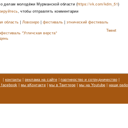
о делам молодёжи Мурманской области (
https://vk.com/kdm_51
)
рируйтесь
, чтобы отправлять комментарии
я область
|
Ловозеро
|
фестиваль
|
этнический фестиваль
Tweet
фестиваль "Угличская верста"
день
|
контакты
|
реклама на сайте
|
партнерство и сотрудничество
|
 facebook
|
мы вКонтакте
|
мы в Твиттере
|
мы на Youtube
|
наши рабо