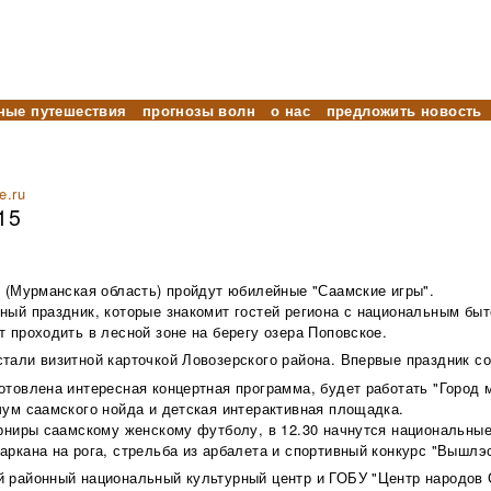
ные путешествия
прогнозы волн
о нас
предложить новость
e.ru
15
е (Мурманская область) пройдут юбилейные "Саамские игры".
ный праздник, которые знакомит гостей региона с национальным быт
т проходить в лесной зоне на берегу озера Поповское.
тали визитной карточкой Ловозерского района. Впервые праздник со
отовлена интересная концертная программа, будет работать "Город 
чум саамского нойда и детская интерактивная площадка.
урниры саамскому женскому футболу, в 12.30 начнутся национальные
аркана на рога, стрельба из арбалета и спортивный конкурс "Вышлэ
й районный национальный культурный центр и ГОБУ "Центр народов 