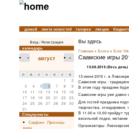
домой
лента новостей
галереи
лекции
бюджет
Вы здесь
Вход
/
Регистрация
календарь
Главная
»
Блоги
»
Блог hik
Саамские игры 20
август
«
»
13.06.2015 (Весь день)
п
в
с
ч
п
с
в
13 июня 2015 г. в Ловозер
1
2
Саамские игры - традицион
3
4
5
6
7
8
9
В этом году праздник буде
10
11
12
13
14
15
16
Саамские игры уже давно с
17
18
19
20
21
22
23
Для гостей праздника подг
24
25
26
27
28
29
30
творчества, этнодеревня, 
31
В 11.00 и 13.00 пройдут т
Спецпроекты
весельной лодке, метание 
Серфинг. Прогнозы
Организаторы: Ловозерски
волн.