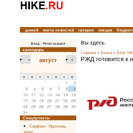
домой
лента новостей
галереи
лекции
бюджет
Вы здесь
Вход
/
Регистрация
календарь
Главная
»
Блоги
»
Блог hik
РЖД готовится к 
август
«
»
п
в
с
ч
п
с
в
1
2
3
4
5
6
7
8
9
10
11
12
13
14
15
16
17
18
19
20
21
22
23
24
25
26
27
28
29
30
31
Спецпроекты
Серфинг. Прогнозы
волн.