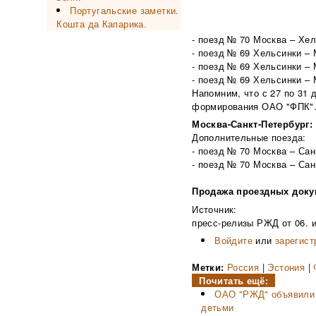
Португальские заметки.
Кошта да Капарика.
- поезд № 70 Москва – Хел
- поезд № 69 Хельсинки – 
- поезд № 69 Хельсинки – 
- поезд № 69 Хельсинки – 
Напомним, что с 27 по 31
формирования ОАО "ФПК"
Москва-Санкт-Петербург:
Дополнительные поезда:
- поезд № 70 Москва – Сан
- поезд № 70 Москва – Сан
Продажа проездных докум
Источник:
пресс-релизы РЖД от 06. 
Войдите
или
зарегист
Метки:
Россия
|
Эстония
|
Почитать ещё:
ОАО "РЖД" объявили о
детьми