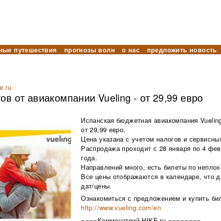
ные путешествия
прогнозы волн
о нас
предложить новость
e.ru
в от авиакомпании Vueling - от 29,99 евро
Испанская бюджетная авиакомпания Vueling 
от 29,99 евро.
Цена указана с учетом налогов и сервисны
Распродажа проходит с 28 января по 4 фев
года.
Направлений много, есть билеты по неплохо
Все цены отображаются в календаре, что 
дат/цены.
Ознакомиться с предложением и купить бил
http://www.vueling.com/en
====Комменатрий HIKE.ru ========