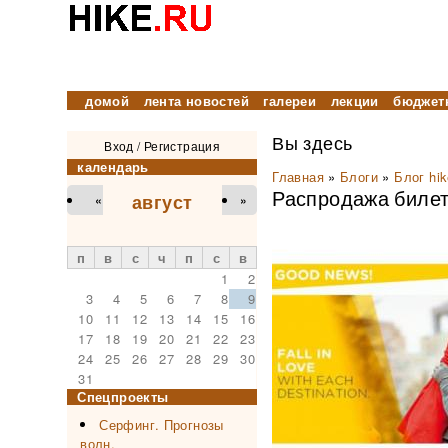
домой
лента новостей
галереи
лекции
бюджет
Вы здесь
Вход
/
Регистрация
календарь
Главная
»
Блоги
»
Блог hik
Распродажа билето
август
«
»
п
в
с
ч
п
с
в
1
2
3
4
5
6
7
8
9
10
11
12
13
14
15
16
17
18
19
20
21
22
23
24
25
26
27
28
29
30
31
Спецпроекты
Серфинг. Прогнозы
волн.