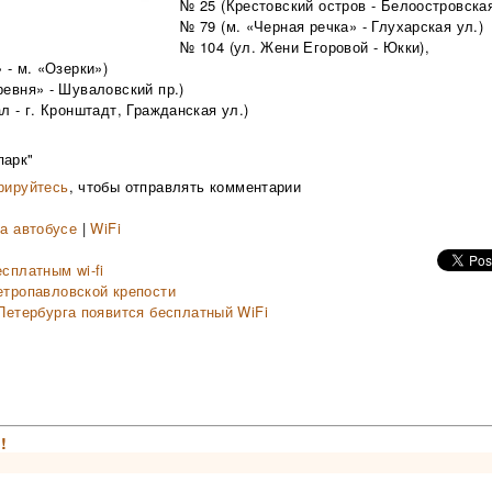
№ 25 (Крестовский остров - Белоостровская
№ 79 (м. «Черная речка» - Глухарская ул.)
№ 104 (ул. Жени Егоровой - Юкки),
 - м. «Озерки»)
ревня» - Шуваловский пр.)
л - г. Кронштадт, Гражданская ул.)
парк"
рируйтесь
, чтобы отправлять комментарии
а автобусе
|
WiFi
сплатным wi-fi
етропавловской крепости
 Петербурга появится бесплатный WiFi
!