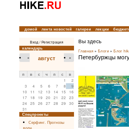
домой
лента новостей
галереи
лекции
бюджет
Вы здесь
Вход
/
Регистрация
календарь
Главная
»
Блоги
»
Блог hik
Петербуржцы могу
август
«
»
п
в
с
ч
п
с
в
1
2
3
4
5
6
7
8
9
10
11
12
13
14
15
16
17
18
19
20
21
22
23
24
25
26
27
28
29
30
31
Спецпроекты
Серфинг. Прогнозы
волн.