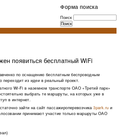
Форма поиска
Поиск
жен появиться бесплатный WiFi
тавченко по оснащению бесплатным беспроводным
о переходит из идеи в реальный проект.
латного Wi-Fi в наземном транспорте ОАО «Третий парк»
стоятельно выбрать те маршруты, на которых уже в
туп в интернет.
таточно зайти на сайт пассажироперевозчика
3park.ru
и
голосовании принимают участие только маршруты ОАО
зал)