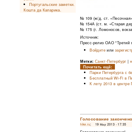
Португальские заметки.
Кошта да Капарика.
№ 109 (ж/д. ст. «Песочная»
№ 154А (ст. м. «Старая де
№ 175 (г. Ломоносов, вокза
Источник:
Пресс-релиз ОАО "Третий 
Войдите
или
зарегист
Метки:
Санкт-Петербург
|
н
Почитать ещё:
Парки Петербурга с бе
Бесплатный Wi-Fi в П
К лету 2013 в центре
Голосование закончено
hike.ru
;
19 Мар 2013 - 17:35
Голосование закончено!