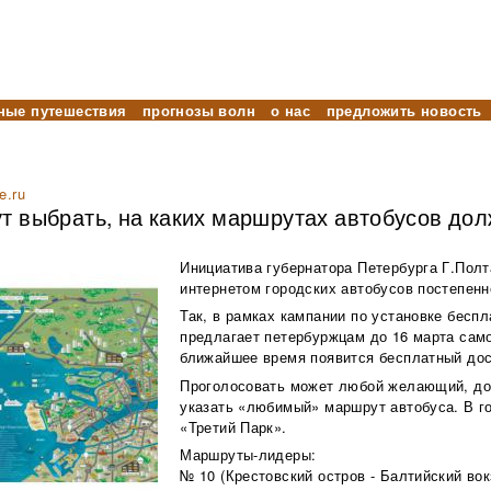
ные путешествия
прогнозы волн
о нас
предложить новость
e.ru
т выбрать, на каких маршрутах автобусов дол
Инициатива губернатора Петербурга Г.Пол
интернетом городских автобусов постепенн
Так, в рамках кампании по установке бесп
предлагает петербуржцам до 16 марта само
ближайшее время появится бесплатный дос
Проголосовать может любой желающий, дос
указать «любимый» маршрут автобуса. В 
«Третий Парк».
Маршруты-лидеры:
№ 10 (Крестовский остров - Балтийский вок