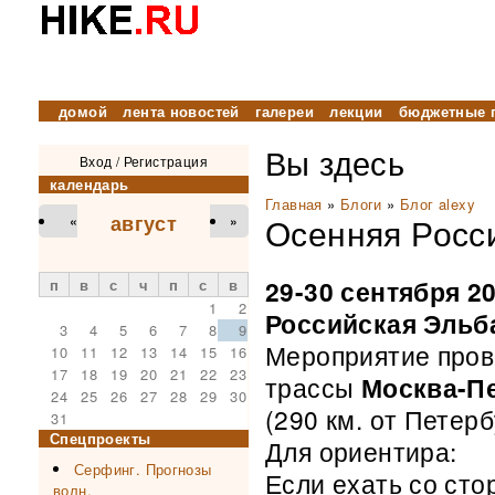
домой
лента новостей
галереи
лекции
бюджетные 
Вы здесь
Вход
/
Регистрация
календарь
Главная
»
Блоги
»
Блог alexy
август
Осенняя Росс
«
»
29-30 сентября 2
п
в
с
ч
п
с
в
1
2
Российская Эльб
3
4
5
6
7
8
9
Мероприятие прово
10
11
12
13
14
15
16
17
18
19
20
21
22
23
трассы
Москва-Пе
24
25
26
27
28
29
30
(290 км. от Петерб
31
Спецпроекты
Для ориентира:
Серфинг. Прогнозы
Если ехать со сто
волн.