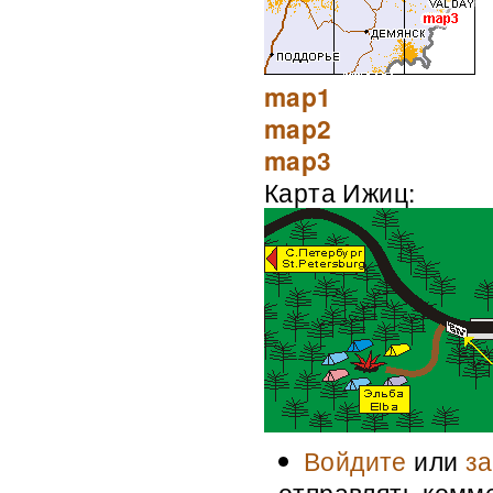
map1
map2
map3
Карта Ижиц:
Войдите
или
за
отправлять комм