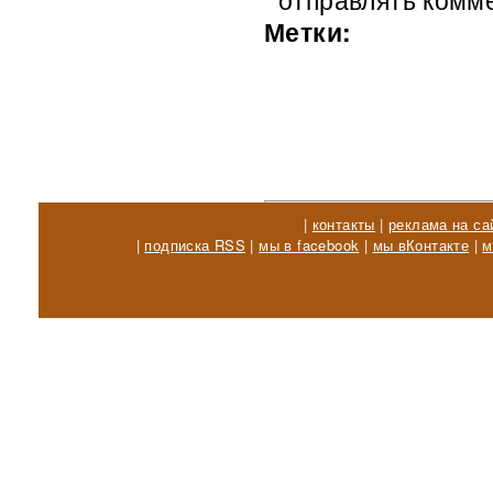
Метки:
|
контакты
|
реклама на са
|
подписка RSS
|
мы в facebook
|
мы вКонтакте
|
м