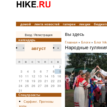
домой
лента новостей
галереи
лекции
бюджет
Вы здесь
Вход
/
Регистрация
календарь
Главная
»
Блоги
»
Блог hik
Народные гуляния
август
«
»
п
в
с
ч
п
с
в
1
2
3
4
5
6
7
8
9
10
11
12
13
14
15
16
17
18
19
20
21
22
23
24
25
26
27
28
29
30
31
Спецпроекты
Серфинг. Прогнозы
волн.