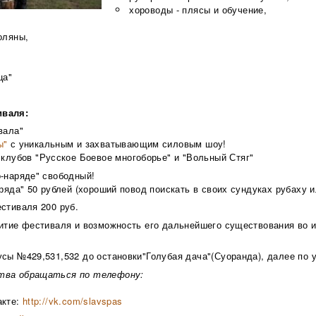
хороводы - плясы и обучение,
оляны,
ца"
иваля:
вала"
ы"
с уникальным и захватывающим силовым шоу!
 клубов "Русское Боевое многоборье" и "Вольный Стяг"
о-наряде" свободный!
аряда" 50 рублей (хороший повод поискать в своих сундуках рубаху 
стиваля 200 руб.
витие фестиваля и возможность его дальнейшего существования во 
сы №429,531,532 до остановки"Голубая дача"(Суоранда), далее по 
тва обращаться по телефону:
акте:
http://vk.com/slavspas