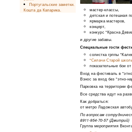
Португальские заметки.
мастер-классы,
Кошта да Капарика.
детская и потешная п
ярмарка мастеров,
концерт,
конкурс "Красна Деви
и другие забавы.
Специальные гости фест
солистка грппы "Кале
"Силачи Старой школ
показательные бои от
Вход на фестиваль в "этн
Взнос за вход без "этно-н
Парковка на территории фе
Все средства идут на раз
Как добраться:
от метро Ладожская автобу
По вопросам сотрудничес
8911-954-70-57 (Дмитрий)
Группа мероприятия Вконт