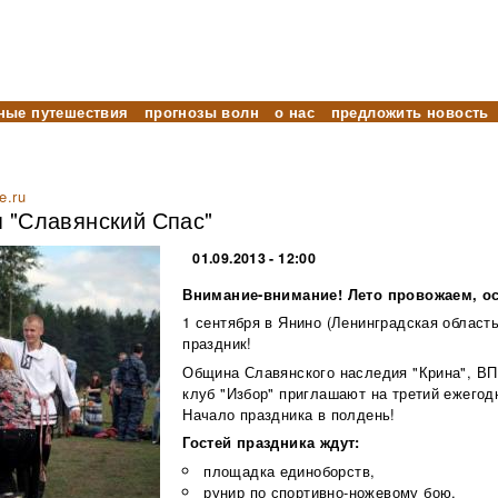
ные путешествия
прогнозы волн
о нас
предложить новость
e.ru
 "Славянский Спас"
01.09.2013 - 12:00
Внимание-внимание! Лето провожаем, ос
1 сентября в Янино (Ленинградская област
праздник!
Община Славянского наследия "Крина", ВПК
клуб "Избор" приглашают на третий ежегод
Начало праздника в полдень!
Гостей праздника ждут:
площадка единоборств,
рунир по спортивно-ножевому бою,