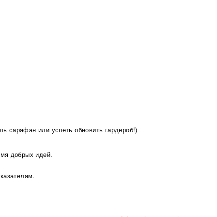
иль сарафан или успеть обновить гардероб!)
имя добрых идей.
указателям.