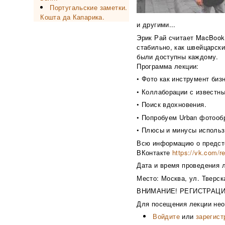
Португальские заметки.
Кошта да Капарика.
и другими...
Эрик Рай считает MacBoo
стабильно, как швейцарски
были доступны каждому.
Программа лекции:
• Фото как инструмент биз
• Коллаборации с известн
• Поиск вдохновения.
• Попробуем Urban фотообр
• Плюсы и минусы использ
Всю информацию о предсто
ВКонтакте
https://vk.com/
Дата и время проведения л
Место: Москва, ул. Тверска
ВНИМАНИЕ! РЕГИСТРАЦИ
Для посещения лекции нео
Войдите
или
зарегист