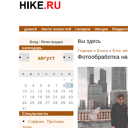
домой
лента новостей
галереи
лекции
бюджет
Вы здесь
Вход
/
Регистрация
календарь
Главная
»
Блоги
»
Блог ali
Фотообработка на
август
«
»
п
в
с
ч
п
с
в
1
2
3
4
5
6
7
8
9
10
11
12
13
14
15
16
17
18
19
20
21
22
23
24
25
26
27
28
29
30
31
Спецпроекты
Серфинг. Прогнозы
волн.