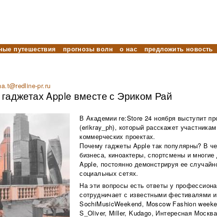
ные путешествия
прогнозы волн
о нас
предложить новость
na.t@redline-pr.ru
 гаджетах Apple вместе с Эриком Рай
В Академии re:Store 24 ноября выступит 
(erikray_ph), который расскажет участникам
коммерческих проектах.
Почему гаджеты Apple так популярны? В ч
бизнеса, киноактеры, спортсмены и многие
Apple, постоянно демонстрируя ее случайн
социальных сетях.
На эти вопросы есть ответы у профессиона
сотрудничает с известными фестивалями и 
SochiMusicWeekend, Moscow Fashion weeken
S_Oliver, Miller, Kudago, Интересная Москв