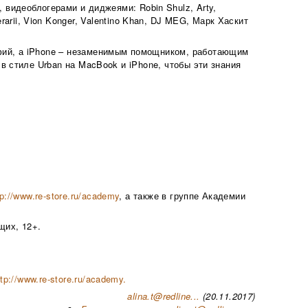
 видеоблогерами и диджеями: Robin Shulz, Arty,
rarii, Vion Konger, Valentino Khan, DJ MEG, Марк Хаскит
фий, а iPhone – незаменимым помощником, работающим
 стиле Urban на MacBook и iPhone, чтобы эти знания
tp://www.re-store.ru/academy
, а также в группе Академии
щих, 12+.
ttp://www.re-store.ru/academy.
alina.t@redline...
(20.11.2017)