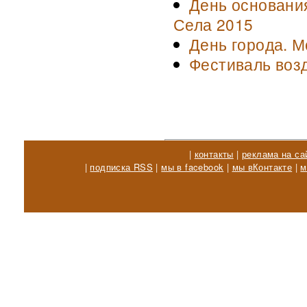
День основани
Села 2015
День города. М
Фестиваль воз
|
контакты
|
реклама на са
|
подписка RSS
|
мы в facebook
|
мы вКонтакте
|
м