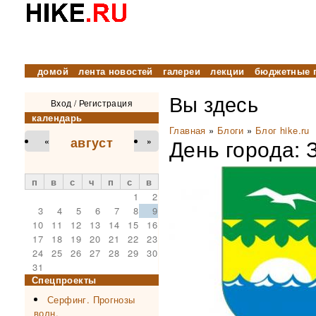
домой
лента новостей
галереи
лекции
бюджетные 
Вы здесь
Вход
/
Регистрация
календарь
Главная
»
Блоги
»
Блог hike.ru
август
День города: 
«
»
п
в
с
ч
п
с
в
1
2
3
4
5
6
7
8
9
10
11
12
13
14
15
16
17
18
19
20
21
22
23
24
25
26
27
28
29
30
31
Спецпроекты
Серфинг. Прогнозы
волн.