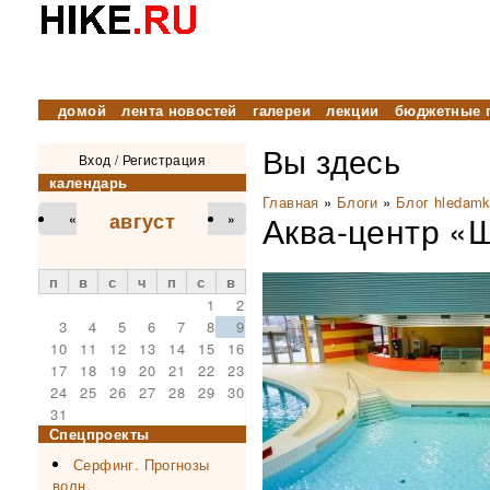
домой
лента новостей
галереи
лекции
бюджетные 
Вы здесь
Вход
/
Регистрация
календарь
Главная
»
Блоги
»
Блог hledam
август
Аква-центр «Ш
«
»
п
в
с
ч
п
с
в
1
2
3
4
5
6
7
8
9
10
11
12
13
14
15
16
17
18
19
20
21
22
23
24
25
26
27
28
29
30
31
Спецпроекты
Серфинг. Прогнозы
волн.