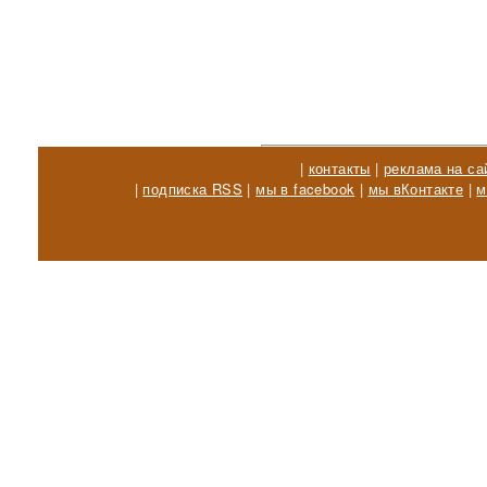
|
контакты
|
реклама на са
|
подписка RSS
|
мы в facebook
|
мы вКонтакте
|
м