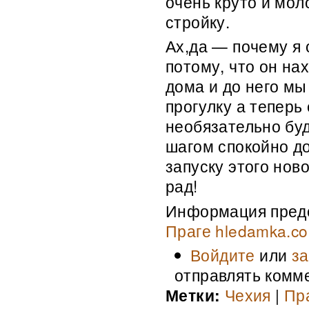
очень круто и мол
стройку.
Ах,да — почему я
потому, что он на
дома и до него мы
прогулку а теперь
необязательно буд
шагом спокойно до
запуску этого ново
рад!
Информация пред
Праге hledamka.c
Войдите
или
за
отправлять комм
Метки:
Чехия
|
Пр