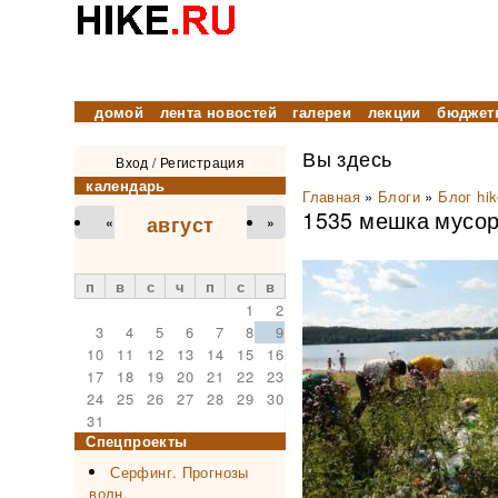
домой
лента новостей
галереи
лекции
бюджет
Вы здесь
Вход
/
Регистрация
календарь
Главная
»
Блоги
»
Блог hik
1535 мешка мусор
август
«
»
п
в
с
ч
п
с
в
1
2
3
4
5
6
7
8
9
10
11
12
13
14
15
16
17
18
19
20
21
22
23
24
25
26
27
28
29
30
31
Спецпроекты
Серфинг. Прогнозы
волн.