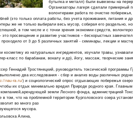
бутылка и металл) были вывезены на перер
Организаторы лагеря сделали примерный п
волонтерами работа по очистке побережья
блей (это только оплата работы, без учета проживания, питания и д
теры же не только выбирали весь мусор, собирая его раздельно, но
спешной, в том числе и с точки зрения экономии средств, волонтер
 – это просвещение и развитие участников – бескорыстных замечат
проходило от 3 до 5 различных занятий - семинары, лекции и масте
и косметику из натуральных ингредиентов, изучали травы, узнавали
ер-класс по барабанам, вокалу и др), йогу, массаж, творческие занят
ссер Геннадий Тростянецкий, руководитель токсической программы Г
выполнено два исследования - сбор и анализ воды различных родни
p://nau-ra.ru/
) и социологический опрос отдыхающих побережья озеро
чтобы их отдых минимально вредил Природе родного края. Главным 
компанией,арендующей земли Лесного фонда, администрацией Токсов
е в том, что на проблемной территории Курголовского озера устано
зволит во много раз
азующегося мусора.
ольовска Алина,