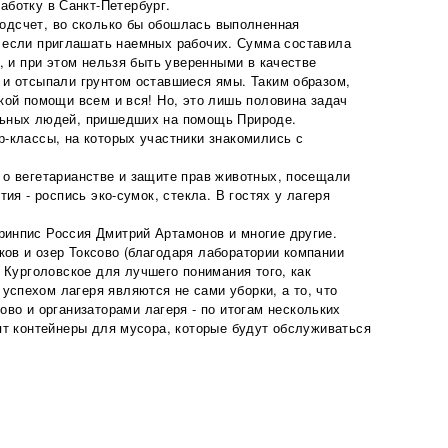
аботку в Санкт-Петербург.
одсчет, во сколько бы обошлась выполненная
, если приглашать наемных рабочих. Сумма составила
р, и при этом нельзя быть уверенными в качестве
 и отсыпали грунтом оставшиеся ямы. Таким образом,
ской помощи всем и вся! Но, это лишь половина задач
ельных людей, пришедших на помощь Природе.
р-классы, на которых участники знакомились с
 о вегетарианстве и защите прав животных, посещали
ия - роспись эко-сумок, стекла. В гостях у лагеря
ринпис Россия Дмитрий Артамонов и многие другие.
ков и озер Токсово (благодаря лаборатории компании
 Курголовское для лучшего понимания того, как
успехом лагеря являются не сами уборки, а то, что
о и организаторами лагеря - по итогам нескольких
вят контейнеры для мусора, которые будут обслуживаться