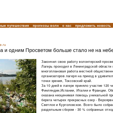
ные путешествия
прогнозы волн
о нас
предложить новость
e.ru
а и одним Просветом больше стало не на небе
Закончил свою работу волонтерский просве
Лагерь проходил в Ленинградской области 
многоплановая работа местной общественно
организаторов лагеря на приезд в удивите
точки зрения, Токсовский край.
За 10 дней в лагере приняло участие 120 ч
Финляндии,Испании, Италии и Франции. О
оказана неоценимая помощь уникальной при
берега четырех прекрасных озер - Вероярв
Светлое и Курголовское. Всего было собра
раздельным сбором - 30 % собранных отход