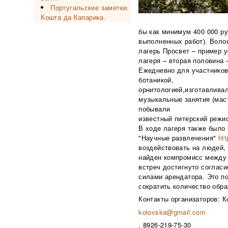
Португальские заметки.
Кошта да Капарика.
бы как минимум 400 000 ру
выполненных работ). Волон
лагерь Просвет – пример у
лагеря – вторая половина
Ежедневно для участников 
ботаникой,
орнитологией,изготавливал
музыкальные занятия (маст
побывали
известный питерский режи
В ходе лагеря также было 
"Научные развлечения"
htt
воздействовать на людей, 
найден компромисс между 
встреч достигнуто согласи
силами арендатора. Это по
сократить количество обр
Контакты организаторов: К
kolovska@gmail.com
, 8926-219-75-30