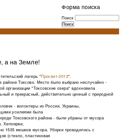
Форма поиска
Поиск
, а на Земле!
тительский лагерь "
Просвет-2013
".
в районе Токсово. Место было выбрано неслучайно -
й организации "Токсовские озера" вдохновила
льный и прекрасный, действительно ценный с природной
еловек - волонтеры из России, Украины,
бщими усилиями была
роде Токсовского района - были убраны от мусора
и, Хепоярви,
но 1535 мешков мусора. Уборки проводились с
ов (стекло, пластиковая