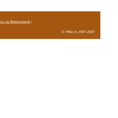
ты на Викискладе
|
© Hike.ru 2001-2021