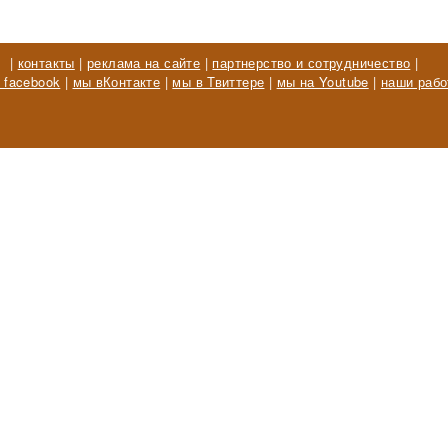
|
контакты
|
реклама на сайте
|
партнерство и сотрудничество
|
 facebook
|
мы вКонтакте
|
мы в Твиттере
|
мы на Youtube
|
наши рабо