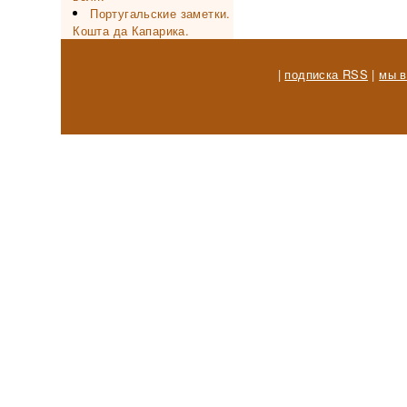
Португальские заметки.
Кошта да Капарика.
|
подписка RSS
|
мы в