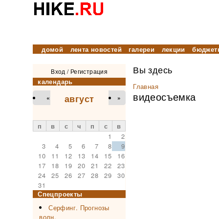
домой
лента новостей
галереи
лекции
бюджет
Вы здесь
Вход
/
Регистрация
календарь
Главная
видеосъемка
август
«
»
п
в
с
ч
п
с
в
1
2
3
4
5
6
7
8
9
10
11
12
13
14
15
16
17
18
19
20
21
22
23
24
25
26
27
28
29
30
31
Спецпроекты
Серфинг. Прогнозы
волн.