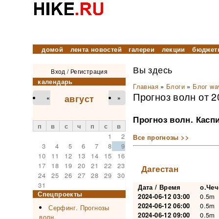
домой
лента новостей
галереи
лекции
бюджет
Вы здесь
Вход
/
Регистрация
календарь
Главная
»
Блоги
»
Блог wa
Прогноз волн от 2
август
«
»
Прогноз волн. Касп
п
в
с
ч
п
с
в
1
2
Все прогнозы >>
3
4
5
6
7
8
9
10
11
12
13
14
15
16
17
18
19
20
21
22
23
Дагестан
24
25
26
27
28
29
30
31
Дата / Время
о.Че
Спецпроекты
2024-06-12 03:00
0.5m
2024-06-12 06:00
0.5m
Серфинг. Прогнозы
2024-06-12 09:00
0.5m
волн.