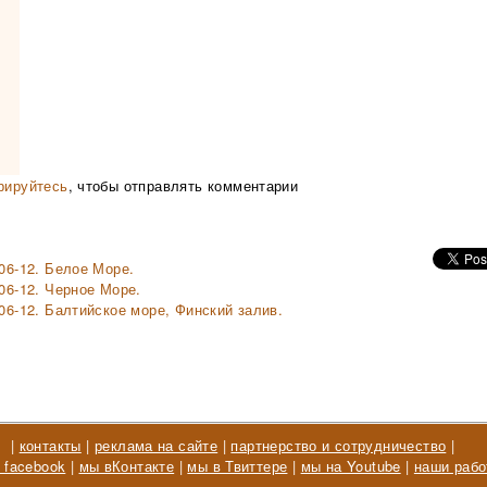
рируйтесь
, чтобы отправлять комментарии
-06-12. Белое Море.
06-12. Черное Море.
-06-12. Балтийское море, Финский залив.
|
контакты
|
реклама на сайте
|
партнерство и сотрудничество
|
 facebook
|
мы вКонтакте
|
мы в Твиттере
|
мы на Youtube
|
наши рабо