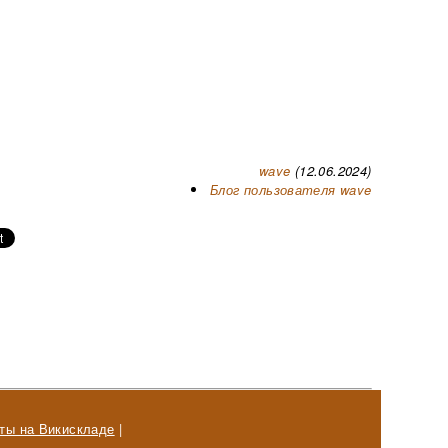
wave
(12.06.2024)
Блог пользователя wave
ты на Викискладе
|