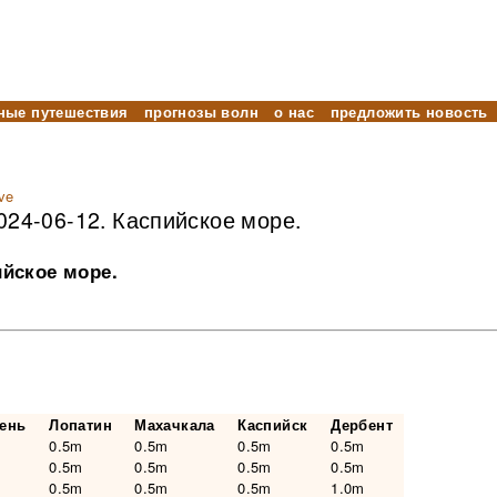
ные путешествия
прогнозы волн
о нас
предложить новость
ve
024-06-12. Каспийское море.
ийское море.
чень
Лопатин
Махачкала
Каспийск
Дербент
0.5m
0.5m
0.5m
0.5m
0.5m
0.5m
0.5m
0.5m
0.5m
0.5m
0.5m
1.0m