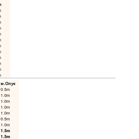
m
m
m
m
m
m
m
m
m
m
m
m
m
м.Опук
0.5m
1.0m
1.0m
1.0m
1.0m
0.5m
1.0m
1.5m
1.5m