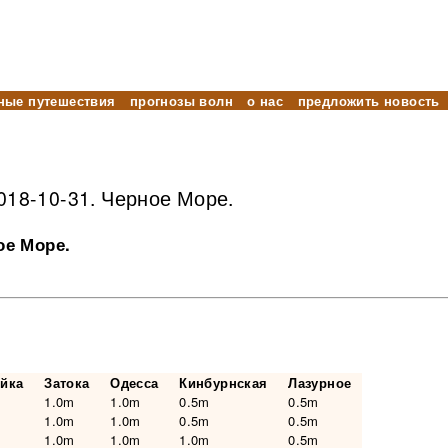
ные путешествия
прогнозы волн
о нас
предложить новость
018-10-31. Черное Море.
ое Море.
ейка
Затока
Одесса
Кинбурнская
Лазурное
1.0m
1.0m
0.5m
0.5m
1.0m
1.0m
0.5m
0.5m
1.0m
1.0m
1.0m
0.5m