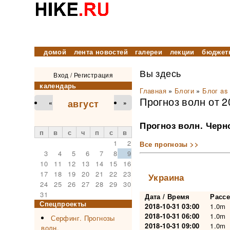
домой
лента новостей
галереи
лекции
бюджет
Вы здесь
Вход
/
Регистрация
календарь
Главная
»
Блоги
»
Блог as
Прогноз волн от 2
август
«
»
Прогноз волн. Черн
п
в
с
ч
п
с
в
1
2
Все прогнозы >>
3
4
5
6
7
8
9
10
11
12
13
14
15
16
17
18
19
20
21
22
23
Украина
24
25
26
27
28
29
30
31
Дата / Время
Расс
Спецпроекты
2018-10-31 03:00
1.0m
2018-10-31 06:00
1.0m
Серфинг. Прогнозы
2018-10-31 09:00
1.0m
волн.