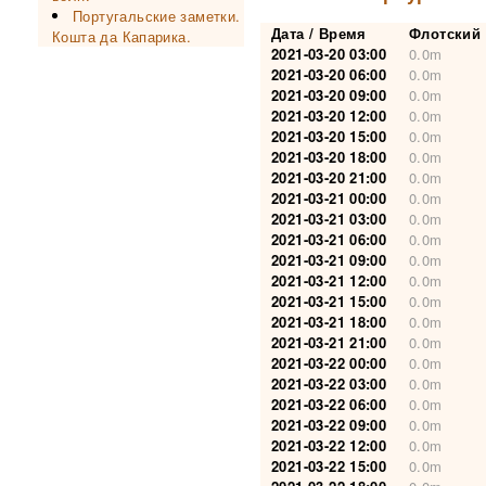
Португальские заметки.
Дата / Время
Флотский
Кошта да Капарика.
2021-03-20 03:00
0.0m
2021-03-20 06:00
0.0m
2021-03-20 09:00
0.0m
2021-03-20 12:00
0.0m
2021-03-20 15:00
0.0m
2021-03-20 18:00
0.0m
2021-03-20 21:00
0.0m
2021-03-21 00:00
0.0m
2021-03-21 03:00
0.0m
2021-03-21 06:00
0.0m
2021-03-21 09:00
0.0m
2021-03-21 12:00
0.0m
2021-03-21 15:00
0.0m
2021-03-21 18:00
0.0m
2021-03-21 21:00
0.0m
2021-03-22 00:00
0.0m
2021-03-22 03:00
0.0m
2021-03-22 06:00
0.0m
2021-03-22 09:00
0.0m
2021-03-22 12:00
0.0m
2021-03-22 15:00
0.0m