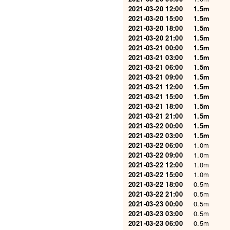
2021-03-20 12:00
1.5m
2021-03-20 15:00
1.5m
2021-03-20 18:00
1.5m
2021-03-20 21:00
1.5m
2021-03-21 00:00
1.5m
2021-03-21 03:00
1.5m
2021-03-21 06:00
1.5m
2021-03-21 09:00
1.5m
2021-03-21 12:00
1.5m
2021-03-21 15:00
1.5m
2021-03-21 18:00
1.5m
2021-03-21 21:00
1.5m
2021-03-22 00:00
1.5m
2021-03-22 03:00
1.5m
2021-03-22 06:00
1.0m
2021-03-22 09:00
1.0m
2021-03-22 12:00
1.0m
2021-03-22 15:00
1.0m
2021-03-22 18:00
0.5m
2021-03-22 21:00
0.5m
2021-03-23 00:00
0.5m
2021-03-23 03:00
0.5m
2021-03-23 06:00
0.5m