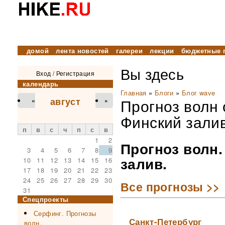
домой
лента новостей
галереи
лекции
бюджетные 
Вы здесь
Вход
/
Регистрация
календарь
Главная
»
Блоги
»
Блог wave
август
Прогноз волн 
«
»
Финский залив
п
в
с
ч
п
с
в
1
2
Прогноз волн.
3
4
5
6
7
8
9
залив.
10
11
12
13
14
15
16
17
18
19
20
21
22
23
24
25
26
27
28
29
30
Все прогнозы >>
31
Спецпроекты
Серфинг. Прогнозы
Санкт-Петербург
волн.