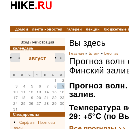
домой
лента новостей
галереи
лекции
бюджетные 
Вы здесь
Вход
/
Регистрация
календарь
Главная
»
Блоги
»
Блог as
август
Прогноз волн 
«
»
Финский залив
п
в
с
ч
п
с
в
1
2
Прогноз волн.
3
4
5
6
7
8
9
залив.
10
11
12
13
14
15
16
17
18
19
20
21
22
23
24
25
26
27
28
29
30
Температура в
31
29: +5°C (по В
Спецпроекты
Серфинг. Прогнозы
Все прогнозы >>
волн.