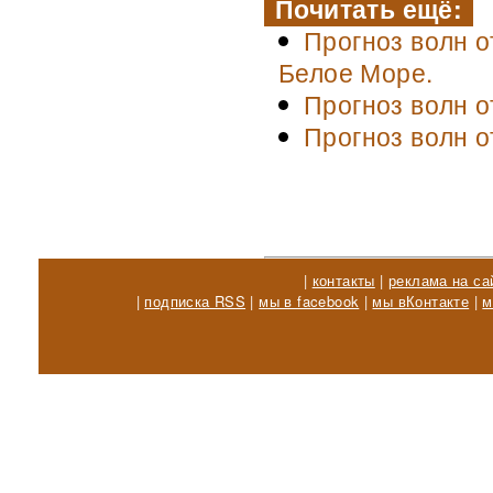
Почитать ещё:
Прогноз волн о
Белое Море.
Прогноз волн о
Прогноз волн о
|
контакты
|
реклама на са
|
подписка RSS
|
мы в facebook
|
мы вКонтакте
|
м