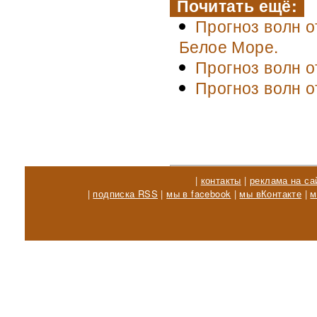
Почитать ещё:
Прогноз волн о
Белое Море.
Прогноз волн о
Прогноз волн о
|
контакты
|
реклама на са
|
подписка RSS
|
мы в facebook
|
мы вКонтакте
|
м