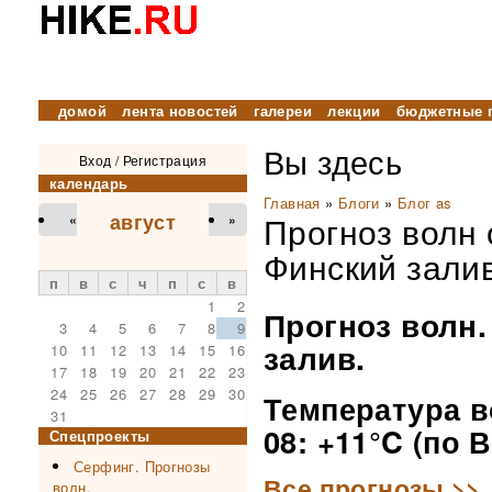
домой
лента новостей
галереи
лекции
бюджетные 
Вы здесь
Вход
/
Регистрация
календарь
Главная
»
Блоги
»
Блог as
август
Прогноз волн 
«
»
Финский залив
п
в
с
ч
п
с
в
1
2
Прогноз волн.
3
4
5
6
7
8
9
залив.
10
11
12
13
14
15
16
17
18
19
20
21
22
23
24
25
26
27
28
29
30
Температура в
31
08: +11°C (по 
Спецпроекты
Серфинг. Прогнозы
Все прогнозы >>
волн.